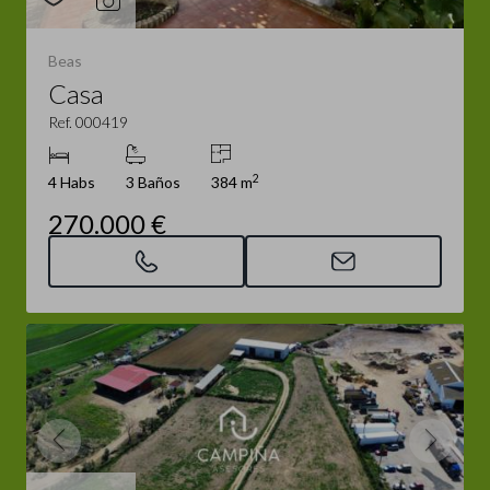
Beas
Casa
Ref. 000419
2
4 Habs
3 Baños
384 m
270.000 €