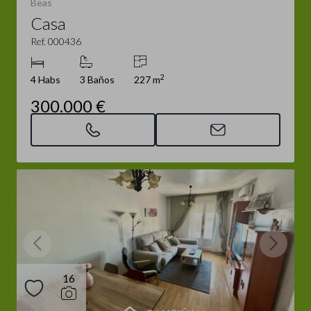
Beas
Casa
Ref. 000436
2
4 Habs
3 Baños
227 m
300.000 €
16