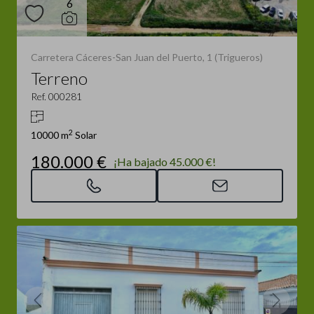
6
Carretera Cáceres-San Juan del Puerto, 1 (Trigueros)
Terreno
Ref. 000281
2
10000 m
Solar
180.000 €
¡Ha bajado 45.000 €!