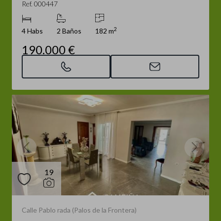
Ref. 000447
2
4 Habs
2 Baños
182 m
190.000 €
19
Calle Pablo rada (Palos de la Frontera)