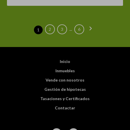
chevron_right
...
2
3
6
1
Inicio
Inmuebles
Vende con nosotros
Gestión de hipotecas
Tasaciones y Certificados
Contactar