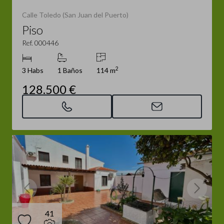
Calle Toledo (San Juan del Puerto)
Piso
Ref. 000446
2
3 Habs
1 Baños
114 m
128.500 €
41