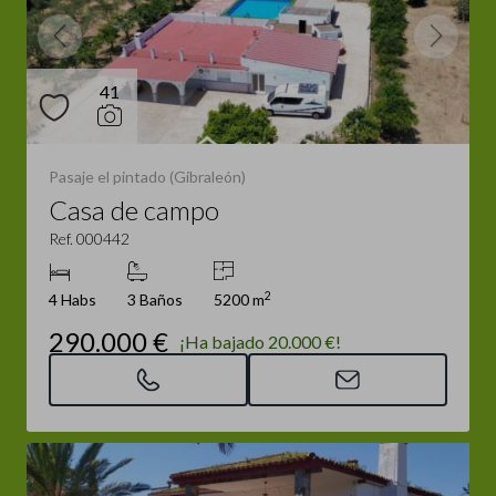
41
Pasaje el pintado (Gibraleón)
Casa de campo
Ref. 000442
2
4 Habs
3 Baños
5200 m
290.000 €
¡Ha bajado 20.000 €!