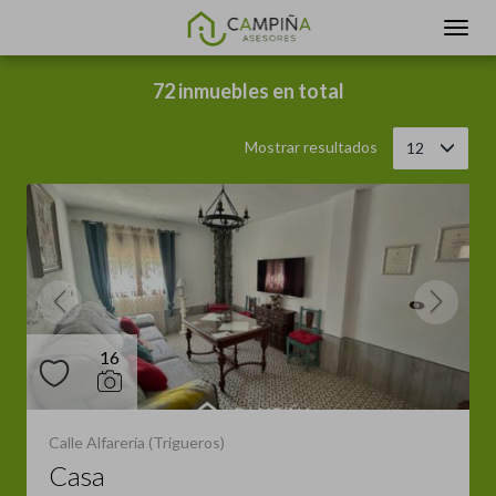
Filtrar
Ordenar
72 inmuebles en total
Mostrar resultados
12
16
Calle Alfarería (Trigueros)
Casa