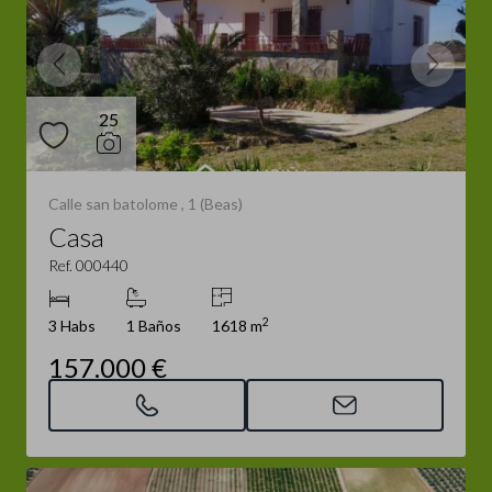
25
Calle san batolome , 1 (Beas)
Casa
Ref. 000440
2
3 Habs
1 Baños
1618 m
157.000 €