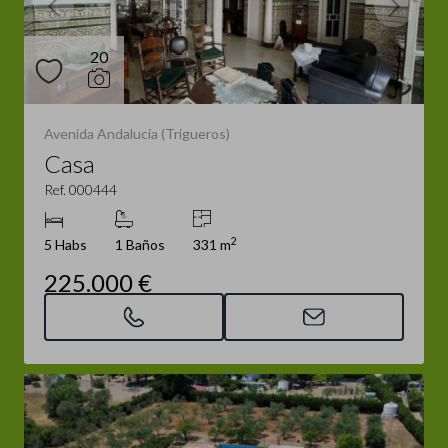
20
Avenida Andalucía (Trigueros)
Casa
Ref. 000444
2
5 Habs
1 Baños
331 m
225.000 €