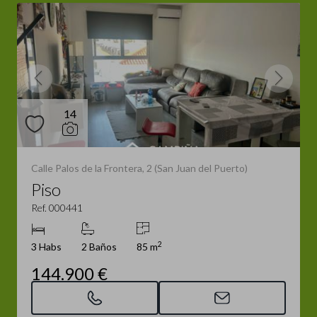
14
Calle Palos de la Frontera, 2 (San Juan del Puerto)
Piso
Ref. 000441
2
3 Habs
2 Baños
85 m
144.900 €