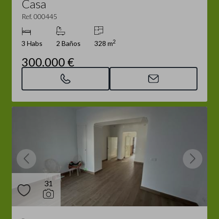
Casa
Ref. 000445
2
3 Habs
2 Baños
328 m
300.000 €
31