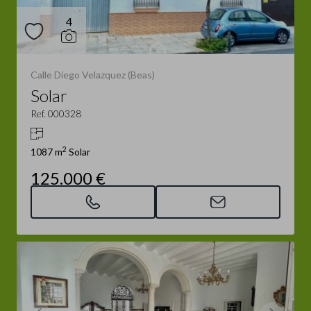
4
Calle Diego Velazquez (Beas)
Solar
Ref. 000328
2
1087 m
Solar
125.000 €