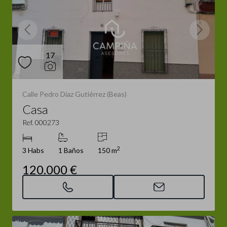
17
Calle Pedro Díaz Gutiérrez (Beas)
Casa
Ref. 000273
2
3 Habs
1 Baños
150 m
120.000 €