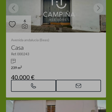
6
Avenida andalucia (Beas)
Casa
Ref. 000243
2
239 m
40.000 €