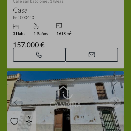
Calle san batolome , 1 (Beas)
Casa
Ref. 000440
2
3 Habs
1 Baños
1618 m
157.000 €
9