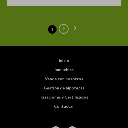
chevron_right
2
1
Inicio
Inmuebles
Vende con nosotros
Gestión de hipotecas
Tasaciones y Certificados
Contactar