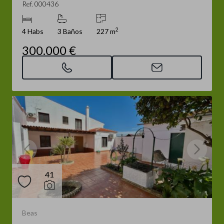
Ref. 000436
2
4 Habs
3 Baños
227 m
300.000 €
41
Beas