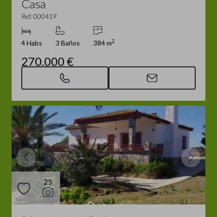
Casa
Ref. 000419
2
4 Habs
3 Baños
384 m
270.000 €
25