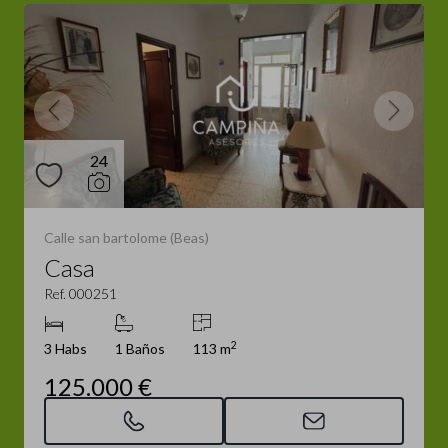
24
Calle san bartolome (Beas)
Casa
Ref. 000251
2
3 Habs
1 Baños
113 m
125.000 €