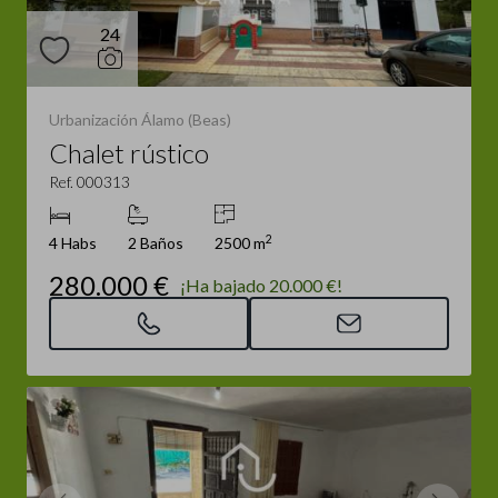
24
Urbanización Álamo (Beas)
Chalet rústico
Ref. 000313
2
4 Habs
2 Baños
2500 m
280.000 €
¡Ha bajado 20.000 €!