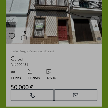
15
Calle Diego Velázquez (Beas)
Casa
Ref. 000431
2
1 Habs
1 Baños
139 m
50.000 €