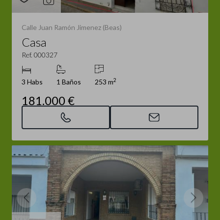
Calle Juan Ramón Jimenez (Beas)
Casa
Ref. 000327
2
3 Habs
1 Baños
253 m
181.000 €