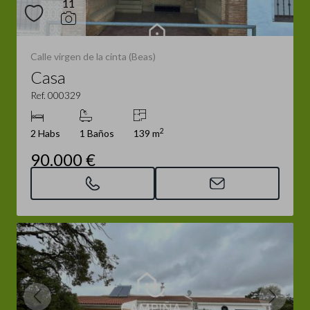
11
Calle virgen de la cinta (Beas)
Casa
Ref. 000329
2
2 Habs
1 Baños
139 m
90.000 €