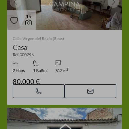
15
Calle Virgen del Rocío (Beas)
Casa
Ref. 000296
2
2 Habs
1 Baños
512 m
80.000 €