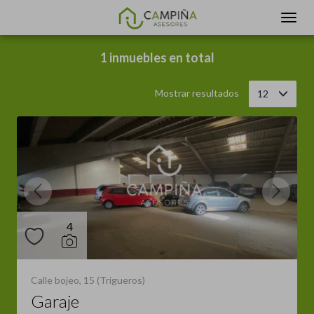
Filtrar
Ordenar
1 inmuebles en total
Mostrar resultados
12
4
Calle bojeo, 15 (Trigueros)
Garaje