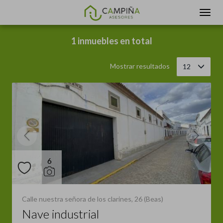
Filtrar
Ordenar
1 inmuebles en total
Mostrar resultados
12
6
Calle nuestra señora de los clarines, 26 (Beas)
Nave industrial